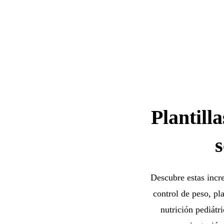
Plantill
s
Descubre estas incre
control de peso, pl
nutrición pediátr