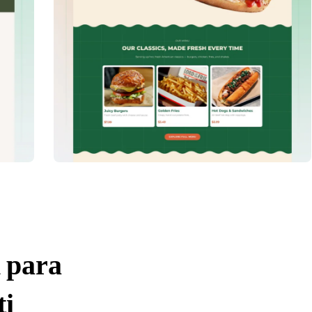
 para
ti