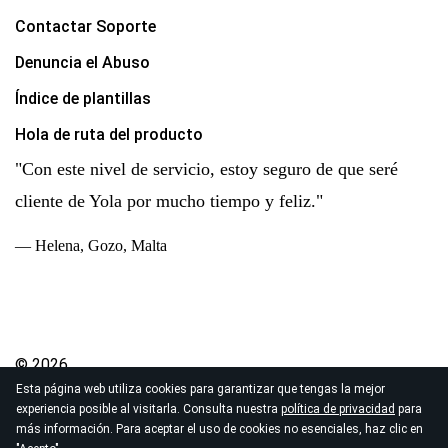
Contactar Soporte
Denuncia el Abuso
Índice de plantillas
Hola de ruta del producto
"Con este nivel de servicio, estoy seguro de que seré
cliente de Yola por mucho tiempo y feliz."
— Helena, Gozo, Malta
© 2026
Esta página web utiliza cookies para garantizar que tengas la mejor
Derechos de autor Yola Inc. Todos los derechos
experiencia posible al visitarla. Consulta nuestra
política de privacidad
para
reservados.
más información. Para aceptar el uso de cookies no esenciales, haz clic en