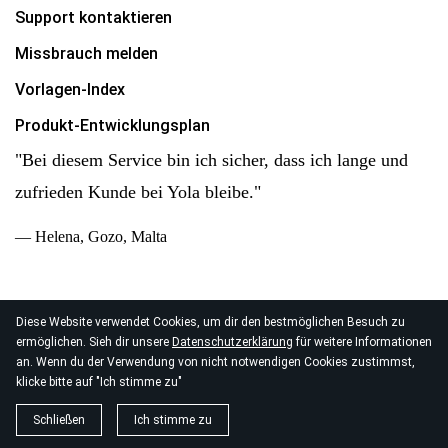
Support kontaktieren
Missbrauch melden
Vorlagen-Index
Produkt-Entwicklungsplan
"Bei diesem Service bin ich sicher, dass ich lange und
zufrieden Kunde bei Yola bleibe."
— Helena, Gozo, Malta
Diese Website verwendet Cookies, um dir den bestmöglichen Besuch zu
ermöglichen. Sieh dir unsere
Datenschutzerklärung
für weitere Informationen
© 2026
an. Wenn du der Verwendung von nicht notwendigen Cookies zustimmst,
Yola Inc. Alle Rechte vorbehalten.
Datenschutz
|
AGB
|
klicke bitte auf "Ich stimme zu"
Datenverarbeitung
Schließen
Ich stimme zu