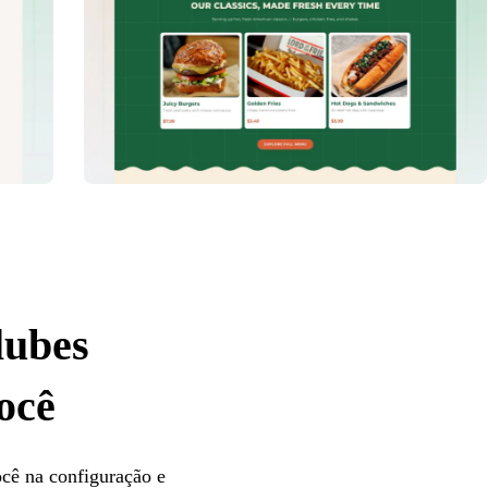
lubes
ocê
ocê na configuração e