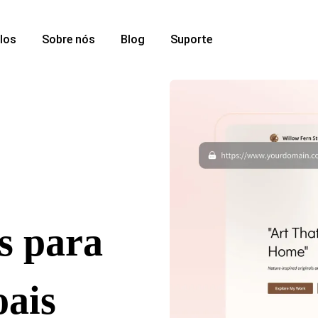
los
Sobre nós
Blog
Suporte
es para
oais