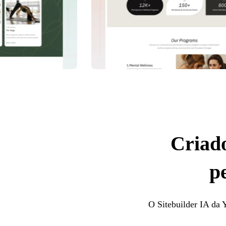
Criado
p
O Sitebuilder IA da Y