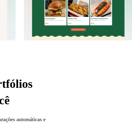
tfólios
cê
gurações automáticas e