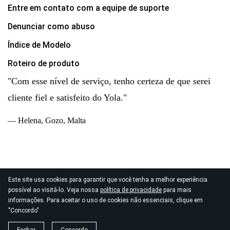
Entre em contato com a equipe de suporte
Denunciar como abuso
Índice de Modelo
Roteiro de produto
"Com esse nível de serviço, tenho certeza de que serei
cliente fiel e satisfeito do Yola."
— Helena, Gozo, Malta
Este site usa cookies para garantir que você tenha a melhor experiência
© 2026
possível ao visitá-lo. Veja nossa
política de privacidade
para mais
Direitos autorais Yola Inc. Todos os direitos reservados.
informações. Para aceitar o uso de cookies não essenciais, clique em
Política de Privacidade
|
Termos de Serviço
|
"Concordo"
Processamento de Dados