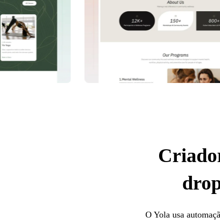
Criador
drop
O Yola usa automação 