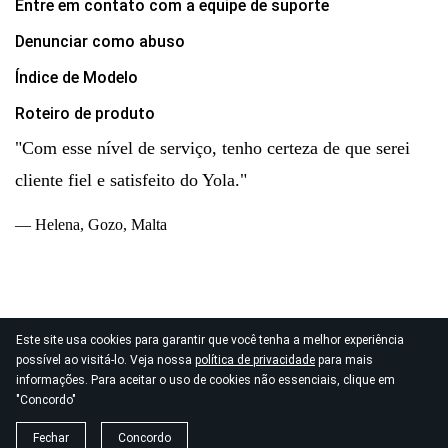
Entre em contato com a equipe de suporte
Denunciar como abuso
Índice de Modelo
Roteiro de produto
"Com esse nível de serviço, tenho certeza de que serei
cliente fiel e satisfeito do Yola."
— Helena, Gozo, Malta
Este site usa cookies para garantir que você tenha a melhor experiência
© 2026
possível ao visitá-lo. Veja nossa
política de privacidade
para mais
Direitos autorais Yola Inc. Todos os direitos reservados.
informações. Para aceitar o uso de cookies não essenciais, clique em
Política de Privacidade
|
Termos de Serviço
|
"Concordo"
Processamento de Dados
Fechar
Concordo