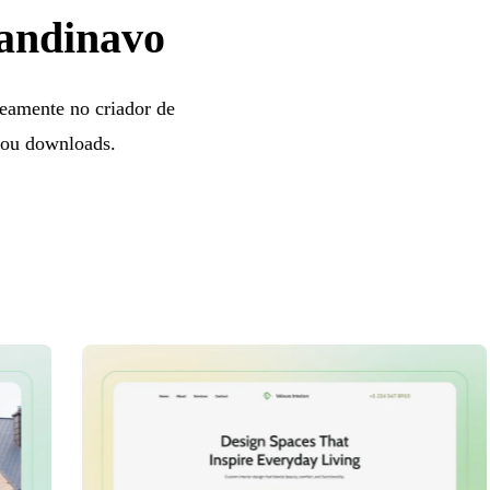
candinavo
neamente no criador de
o ou downloads.