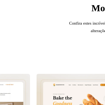
Mod
Confira estes incríve
alteraçõ