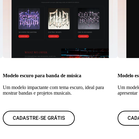
Modelo escuro para banda de música
Modelo es
Um modelo impactante com tema escuro, ideal para
Um modelo 
mostrar bandas e projetos musicais.
apresentar
CADASTRE-SE GRÁTIS
CAD