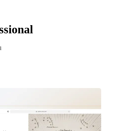
ssional
l