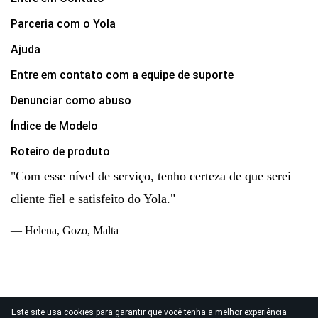
Parceria com o Yola
Ajuda
Entre em contato com a equipe de suporte
Denunciar como abuso
Índice de Modelo
Roteiro de produto
"Com esse nível de serviço, tenho certeza de que serei
cliente fiel e satisfeito do Yola."
— Helena, Gozo, Malta
Este site usa cookies para garantir que você tenha a melhor experiência
© 2026