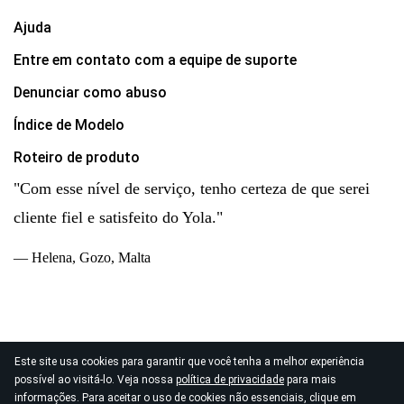
Ajuda
Entre em contato com a equipe de suporte
Denunciar como abuso
Índice de Modelo
Roteiro de produto
"Com esse nível de serviço, tenho certeza de que serei
cliente fiel e satisfeito do Yola."
— Helena, Gozo, Malta
Este site usa cookies para garantir que você tenha a melhor experiência
© 2026
possível ao visitá-lo. Veja nossa
política de privacidade
para mais
Direitos autorais Yola Inc. Todos os direitos reservados.
informações. Para aceitar o uso de cookies não essenciais, clique em