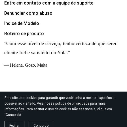
Entre em contato com a equipe de suporte
Denunciar como abuso
Índice de Modelo
Roteiro de produto
"Com esse nível de serviço, tenho certeza de que serei
cliente fiel e satisfeito do Yola."
— Helena, Gozo, Malta
Este site usa cookies para garantir que você tenha a melhor experiência
© 2026
possível ao visitá-lo. Veja nossa
política de privacidade
para mais
Direitos autorais Yola Inc. Todos os direitos reservados.
informações. Para aceitar o uso de cookies não essenciais, clique em
Política de Privacidade
|
Termos de Serviço
|
"Concordo"
Processamento de Dados
Fechar
Concordo