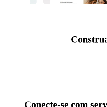
Construa
Conecte-se com servi