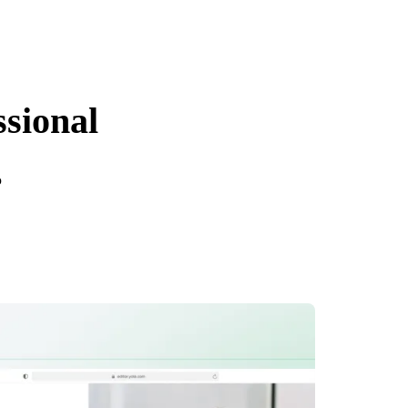
ssional
o