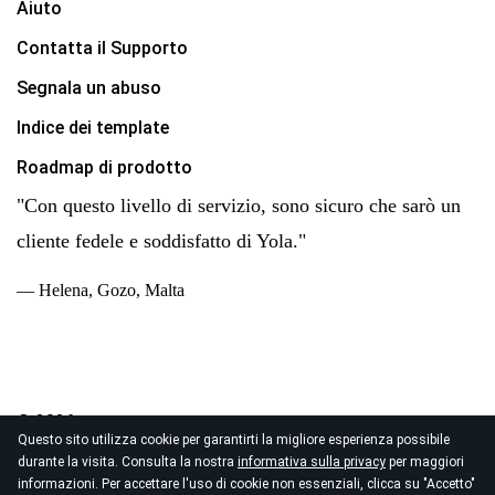
Aiuto
Contatta il Supporto
Segnala un abuso
Indice dei template
Roadmap di prodotto
"Con questo livello di servizio, sono sicuro che sarò un
cliente fedele e soddisfatto di Yola."
— Helena, Gozo, Malta
© 2026
Questo sito utilizza cookie per garantirti la migliore esperienza possibile
Copyright Yola Inc. Tutti i diritti reservati.
Normativa sulla
durante la visita. Consulta la nostra
informativa sulla privacy
per maggiori
privacy
|
Termini di Servizi
|
Trattamento Dati
informazioni. Per accettare l'uso di cookie non essenziali, clicca su "Accetto"