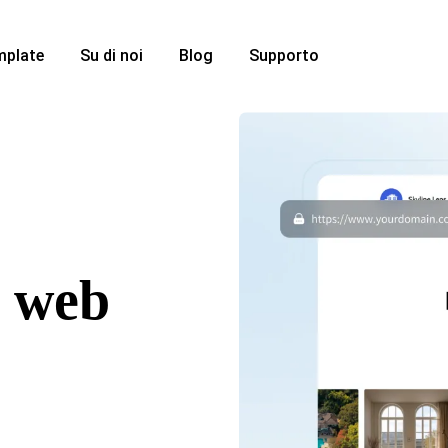
mplate
Su di noi
Blog
Supporto
i web