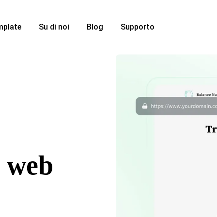
mplate
Su di noi
Blog
Supporto
i web