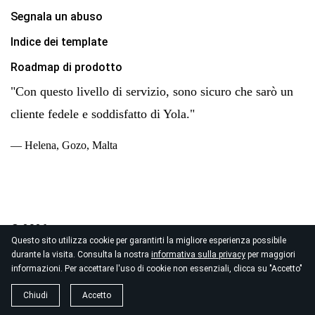
Segnala un abuso
Indice dei template
Roadmap di prodotto
"Con questo livello di servizio, sono sicuro che sarò un
cliente fedele e soddisfatto di Yola."
— Helena, Gozo, Malta
© 2026
Questo sito utilizza cookie per garantirti la migliore esperienza possibile
Copyright Yola Inc. Tutti i diritti reservati.
Normativa sulla
durante la visita. Consulta la nostra
informativa sulla privacy
per maggiori
privacy
|
Termini di Servizi
|
Trattamento Dati
informazioni. Per accettare l'uso di cookie non essenziali, clicca su "Accetto"
Chiudi
Accetto