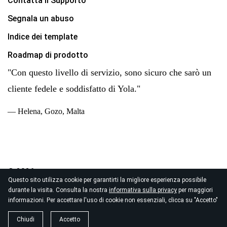
Contatta il Supporto
Segnala un abuso
Indice dei template
Roadmap di prodotto
"Con questo livello di servizio, sono sicuro che sarò un
cliente fedele e soddisfatto di Yola."
— Helena, Gozo, Malta
© 2026
Questo sito utilizza cookie per garantirti la migliore esperienza possibile
Copyright Yola Inc. Tutti i diritti reservati.
Normativa sulla
durante la visita. Consulta la nostra
informativa sulla privacy
per maggiori
privacy
|
Termini di Servizi
|
Trattamento Dati
informazioni. Per accettare l'uso di cookie non essenziali, clicca su "Accetto"
Chiudi
Accetto