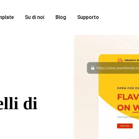
mplate
Su di noi
Blog
Supporto
lli di