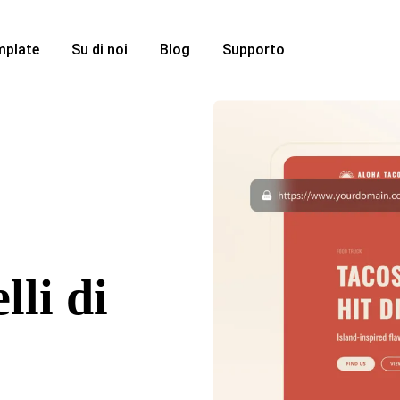
mplate
Su di noi
Blog
Supporto
lli di