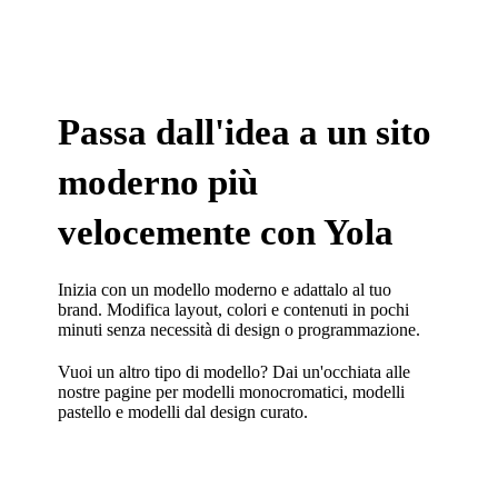
Passa dall'idea a un sito
moderno più
velocemente con Yola
Inizia con un modello moderno e adattalo al tuo
brand. Modifica layout, colori e contenuti in pochi
minuti senza necessità di design o programmazione.
Vuoi un altro tipo di modello? Dai un'occhiata alle
nostre pagine per
modelli monocromatici
,
modelli
pastello
e
modelli dal design curato.