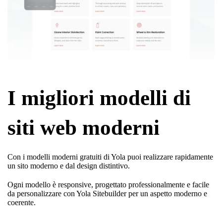
I migliori modelli di
siti web moderni
Con i modelli moderni gratuiti di Yola puoi realizzare rapidamente
un sito moderno e dal design distintivo.
Ogni modello è responsive, progettato professionalmente e facile
da personalizzare con Yola Sitebuilder per un aspetto moderno e
coerente.