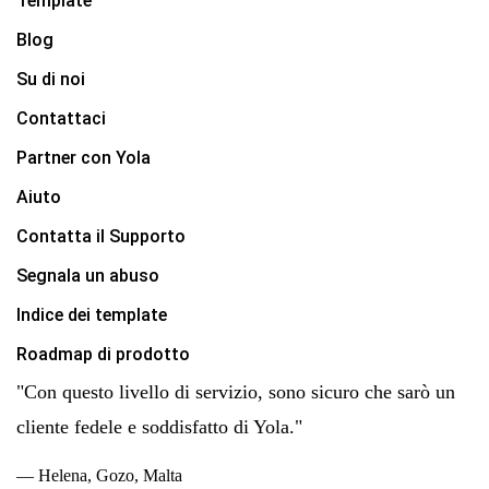
Template
Blog
Su di noi
Contattaci
Partner con Yola
Aiuto
Contatta il Supporto
Segnala un abuso
Indice dei template
Roadmap di prodotto
"Con questo livello di servizio, sono sicuro che sarò un
cliente fedele e soddisfatto di Yola."
— Helena, Gozo, Malta