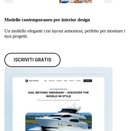
Modello contemporaneo per interior design
Un modello elegante con layout armoniosi, perfetto per mostrare i
tuoi progetti.
ISCRIVITI GRATIS