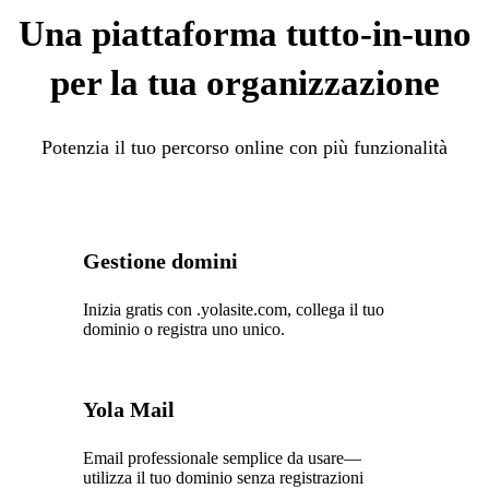
Una piattaforma tutto-in-uno
per la tua organizzazione
Potenzia il tuo percorso online con più funzionalità
Gestione domini
Inizia gratis con .yolasite.com, collega il tuo
dominio o registra uno unico.
Yola Mail
Email professionale semplice da usare—
utilizza il tuo dominio senza registrazioni