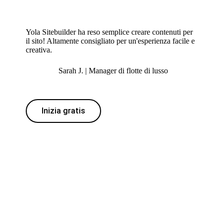
Yola Sitebuilder ha reso semplice creare contenuti per
il sito! Altamente consigliato per un'esperienza facile e
creativa.
Sarah J. | Manager di flotte di lusso
Inizia gratis