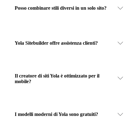
Posso combinare stili diversi in un solo sito?
Yola Sitebuilder offre assistenza clienti?
Il creatore di siti Yola è ottimizzato per il
mobile?
I modelli moderni di Yola sono gratuiti?