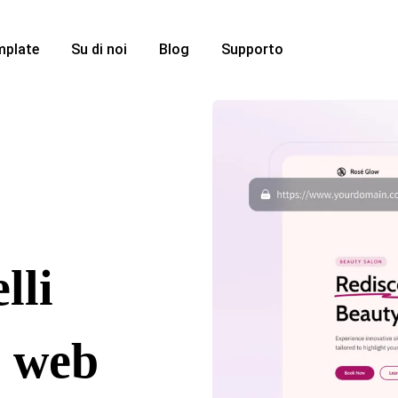
mplate
Su di noi
Blog
Supporto
lli
i web