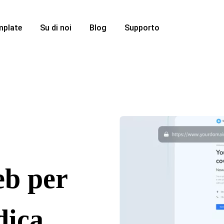
mplate
Su di noi
Blog
Supporto
eb per
dica