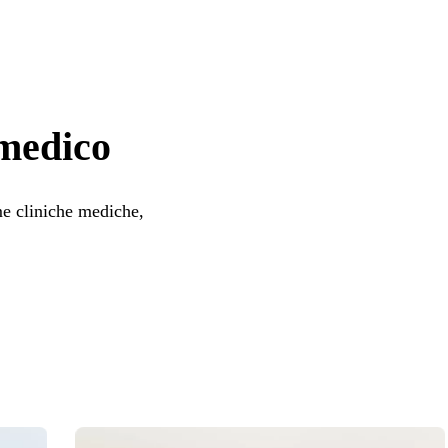
 medico
me cliniche mediche,