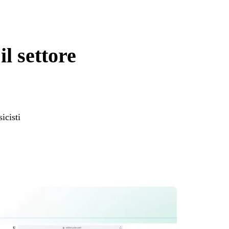
l settore
icisti