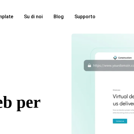
mplate
Su di noi
Blog
Supporto
eb per