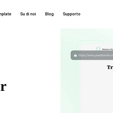
mplate
Su di noi
Blog
Supporto
er