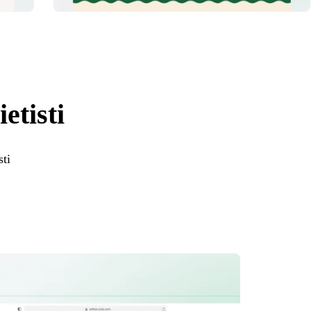
etisti
sti