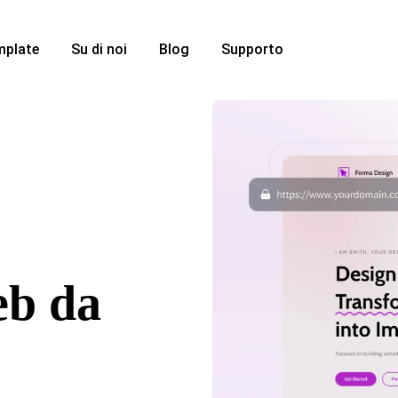
mplate
Su di noi
Blog
Supporto
eb da