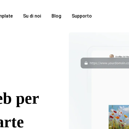
mplate
Su di noi
Blog
Supporto
eb per
arte