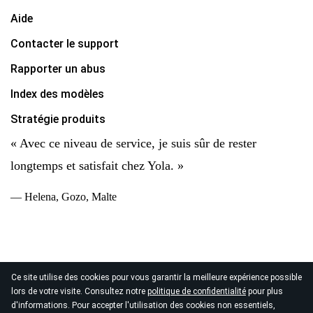
Aide
Contacter le support
Rapporter un abus
Index des modèles
Stratégie produits
« Avec ce niveau de service, je suis sûr de rester
longtemps et satisfait chez Yola. »
— Helena, Gozo, Malte
Ce site utilise des cookies pour vous garantir la meilleure expérience possible
© 2026
lors de votre visite. Consultez notre
politique de confidentialité
pour plus
Copyright Yola Inc. Tous droits réservés.
Politique de
d'informations. Pour accepter l'utilisation des cookies non essentiels,