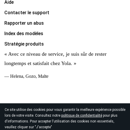
Aide
Contacter le support
Rapporter un abus
Index des modèles
Stratégie produits
« Avec ce niveau de service, je suis sûr de rester
longtemps et satisfait chez Yola. »
— Helena, Gozo, Malte
Ce site utilise des cookies pour vous garantir la meilleure expérience possible
© 2026
lors de votre visite. Consultez notre
politique de confidentialité
pour plus
Copyright Yola Inc. Tous droits réservés.
Politique de
d'informations. Pour accepter l'utilisation des cookies non essentiels,
confidentialité
|
Conditions d'utilisation
|
Traitement des
veuillez cliquer sur "J'accepte"