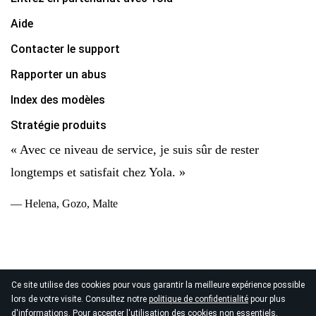
Aide
Contacter le support
Rapporter un abus
Index des modèles
Stratégie produits
« Avec ce niveau de service, je suis sûr de rester
longtemps et satisfait chez Yola. »
— Helena, Gozo, Malte
Ce site utilise des cookies pour vous garantir la meilleure expérience possible
© 2026
lors de votre visite. Consultez notre
politique de confidentialité
pour plus
Copyright Yola Inc. Tous droits réservés.
Politique de
d'informations. Pour accepter l'utilisation des cookies non essentiels,