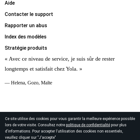
Aide
Contacter le support
Rapporter un abus
Index des modèles
Stratégie produits
« Avec ce niveau de service, je suis sûr de rester
longtemps et satisfait chez Yola. »
— Helena, Gozo, Malte
Ce site utilise des cookies pour vous garantir la meilleure expérience possible
© 2026
lors de votre visite. Consultez notre
politique de confidentialité
pour plus
Copyright Yola Inc. Tous droits réservés.
Politique de
d'informations. Pour accepter l'utilisation des cookies non essentiels,
confidentialité
|
Conditions d'utilisation
|
Traitement des
veuillez cliquer sur "J'accepte"