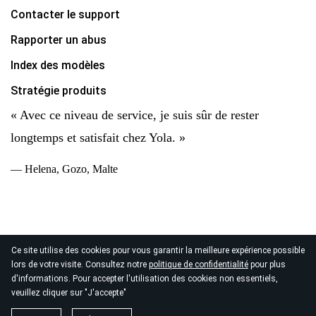
Contacter le support
Rapporter un abus
Index des modèles
Stratégie produits
« Avec ce niveau de service, je suis sûr de rester
longtemps et satisfait chez Yola. »
— Helena, Gozo, Malte
Ce site utilise des cookies pour vous garantir la meilleure expérience possible
© 2026
lors de votre visite. Consultez notre
politique de confidentialité
pour plus
Copyright Yola Inc. Tous droits réservés.
Politique de
d'informations. Pour accepter l'utilisation des cookies non essentiels,
confidentialité
|
Conditions d'utilisation
|
Traitement des
veuillez cliquer sur "J'accepte"
données