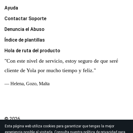
Ayuda
Contactar Soporte
Denuncia el Abuso
Índice de plantillas
Hola de ruta del producto
"Con este nivel de servicio, estoy seguro de que seré
cliente de Yola por mucho tiempo y feliz."
— Helena, Gozo, Malta
© 2026
Esta página web utiliza cookies para garantizar que tengas la mejor
Derechos de autor Yola Inc. Todos los derechos
experiencia posible al visitarla. Consulta nuestra
política de privacidad
para