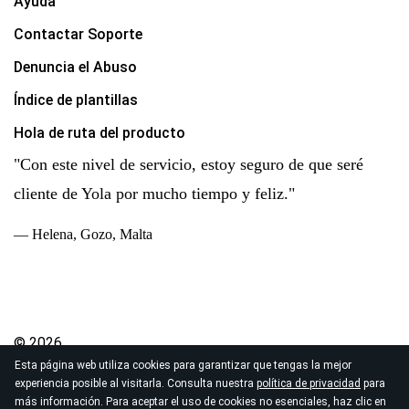
Ayuda
Contactar Soporte
Denuncia el Abuso
Índice de plantillas
Hola de ruta del producto
"Con este nivel de servicio, estoy seguro de que seré
cliente de Yola por mucho tiempo y feliz."
— Helena, Gozo, Malta
© 2026
Esta página web utiliza cookies para garantizar que tengas la mejor
Derechos de autor Yola Inc. Todos los derechos
experiencia posible al visitarla. Consulta nuestra
política de privacidad
para
reservados.
más información. Para aceptar el uso de cookies no esenciales, haz clic en