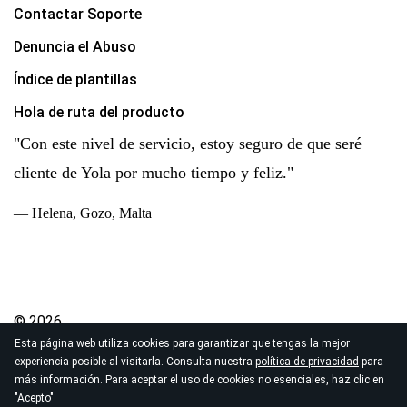
Contactar Soporte
Denuncia el Abuso
Índice de plantillas
Hola de ruta del producto
"Con este nivel de servicio, estoy seguro de que seré
cliente de Yola por mucho tiempo y feliz."
— Helena, Gozo, Malta
© 2026
Esta página web utiliza cookies para garantizar que tengas la mejor
Derechos de autor Yola Inc. Todos los derechos
experiencia posible al visitarla. Consulta nuestra
política de privacidad
para
reservados.
más información. Para aceptar el uso de cookies no esenciales, haz clic en
Política de Privacidad
|
Términos de Servicio
|
"Acepto"