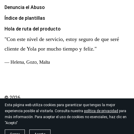
Denuncia el Abuso
Índice de plantillas
Hola de ruta del producto
"Con este nivel de servicio, estoy seguro de que seré
cliente de Yola por mucho tiempo y feliz."
— Helena, Gozo, Malta
© 2026
Esta página web utiliza cookies para garantizar que tengas la mejor
Derechos de autor Yola Inc. Todos los derechos
experiencia posible al visitarla. Consulta nuestra
política de privacidad
para
reservados.
más información. Para aceptar el uso de cookies no esenciales, haz clic en
Política de Privacidad
|
Términos de Servicio
|
"Acepto"
Procesamiento de datos