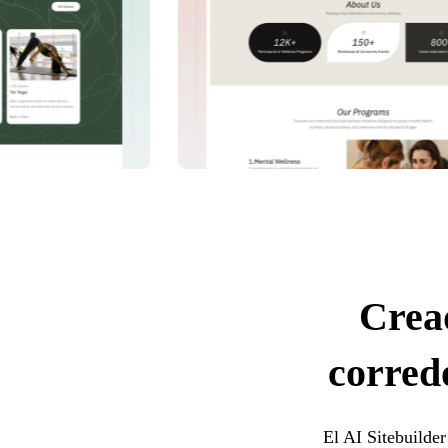
Crea
corred
El AI Sitebuilder