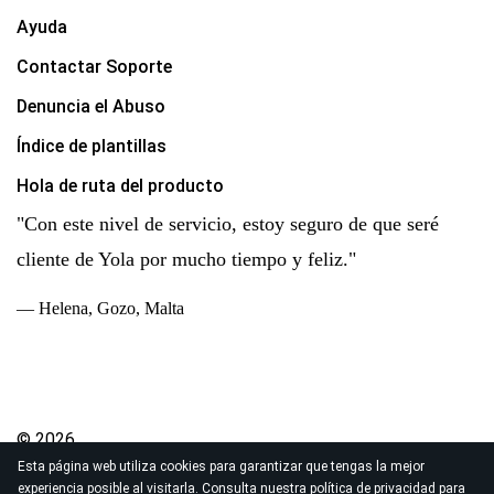
Ayuda
Contactar Soporte
Denuncia el Abuso
Índice de plantillas
Hola de ruta del producto
"Con este nivel de servicio, estoy seguro de que seré
cliente de Yola por mucho tiempo y feliz."
— Helena, Gozo, Malta
© 2026
Esta página web utiliza cookies para garantizar que tengas la mejor
Derechos de autor Yola Inc. Todos los derechos
experiencia posible al visitarla. Consulta nuestra
política de privacidad
para