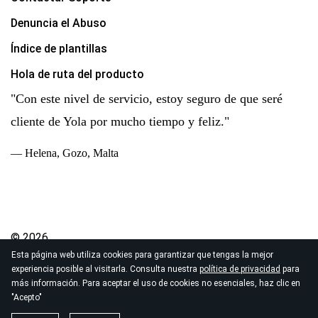
Denuncia el Abuso
Índice de plantillas
Hola de ruta del producto
"Con este nivel de servicio, estoy seguro de que seré
cliente de Yola por mucho tiempo y feliz."
— Helena, Gozo, Malta
© 2026
Esta página web utiliza cookies para garantizar que tengas la mejor
Derechos de autor Yola Inc. Todos los derechos
experiencia posible al visitarla. Consulta nuestra
política de privacidad
para
reservados.
más información. Para aceptar el uso de cookies no esenciales, haz clic en
Política de Privacidad
|
Términos de Servicio
|
"Acepto"
Procesamiento de datos