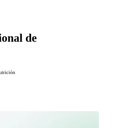
ional de
utrición