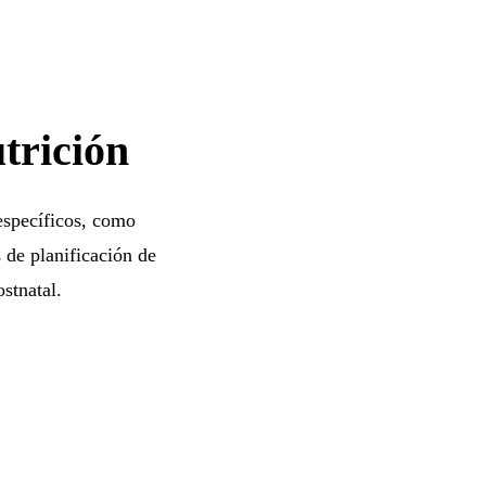
trición
 específicos, como
s de planificación de
ostnatal.