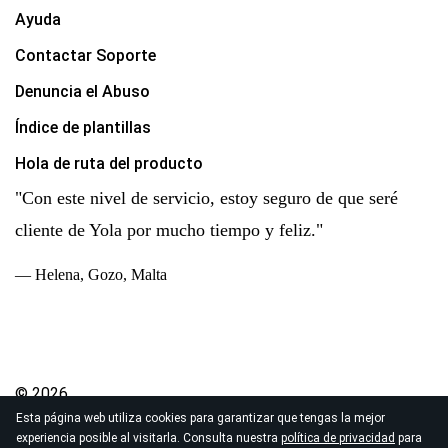
Ayuda
Contactar Soporte
Denuncia el Abuso
Índice de plantillas
Hola de ruta del producto
"Con este nivel de servicio, estoy seguro de que seré
cliente de Yola por mucho tiempo y feliz."
— Helena, Gozo, Malta
© 2026
Esta página web utiliza cookies para garantizar que tengas la mejor
Derechos de autor Yola Inc. Todos los derechos
experiencia posible al visitarla. Consulta nuestra
política de privacidad
para