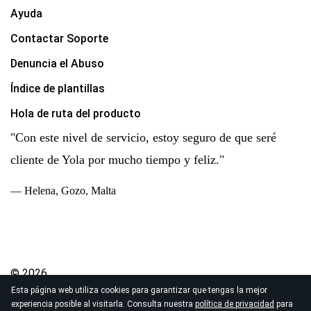
Ayuda
Contactar Soporte
Denuncia el Abuso
Índice de plantillas
Hola de ruta del producto
"Con este nivel de servicio, estoy seguro de que seré
cliente de Yola por mucho tiempo y feliz."
— Helena, Gozo, Malta
© 2026
Esta página web utiliza cookies para garantizar que tengas la mejor
Derechos de autor Yola Inc. Todos los derechos
experiencia posible al visitarla. Consulta nuestra
política de privacidad
para