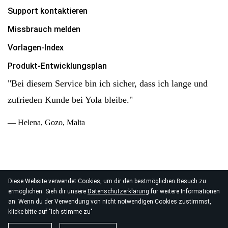
Support kontaktieren
Missbrauch melden
Vorlagen-Index
Produkt-Entwicklungsplan
"Bei diesem Service bin ich sicher, dass ich lange und
zufrieden Kunde bei Yola bleibe."
— Helena, Gozo, Malta
Diese Website verwendet Cookies, um dir den bestmöglichen Besuch zu
© 2026
ermöglichen. Sieh dir unsere
Datenschutzerklärung
für weitere Informationen
Yola Inc. Alle Rechte vorbehalten.
Datenschutz
|
AGB
|
an. Wenn du der Verwendung von nicht notwendigen Cookies zustimmst,
Datenverarbeitung
klicke bitte auf "Ich stimme zu"