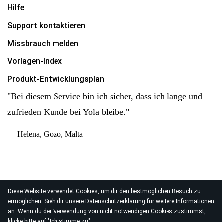
Hilfe
Support kontaktieren
Missbrauch melden
Vorlagen-Index
Produkt-Entwicklungsplan
"Bei diesem Service bin ich sicher, dass ich lange und
zufrieden Kunde bei Yola bleibe."
— Helena, Gozo, Malta
Diese Website verwendet Cookies, um dir den bestmöglichen Besuch zu
© 2026
ermöglichen. Sieh dir unsere
Datenschutzerklärung
für weitere Informationen
Yola Inc. Alle Rechte vorbehalten.
Datenschutz
|
AGB
|
an. Wenn du der Verwendung von nicht notwendigen Cookies zustimmst,
Datenverarbeitung
klicke bitte auf "Ich stimme zu"