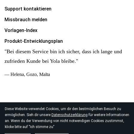
Support kontaktieren
Missbrauch melden
Vorlagen-Index
Produkt-Entwicklungsplan
"Bei diesem Service bin ich sicher, dass ich lange und
zufrieden Kunde bei Yola bleibe."
— Helena, Gozo, Malta
Diese Website verwendet Cookies, um dir den bestmöglichen Besuch zu
© 2026
ermöglichen. Sieh dir unsere
Datenschutzerklärung
für weitere Informationen
Yola Inc. Alle Rechte vorbehalten.
Datenschutz
|
AGB
|
an. Wenn du der Verwendung von nicht notwendigen Cookies zustimmst,
Datenverarbeitung
klicke bitte auf "Ich stimme zu"