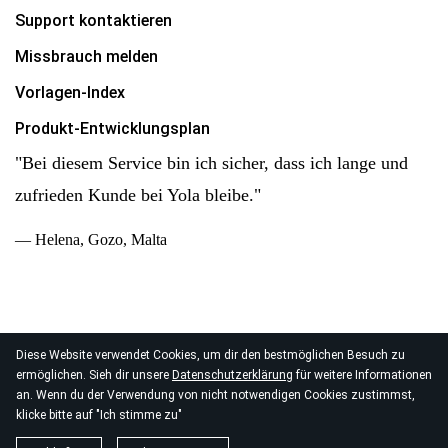
Support kontaktieren
Missbrauch melden
Vorlagen-Index
Produkt-Entwicklungsplan
"Bei diesem Service bin ich sicher, dass ich lange und
zufrieden Kunde bei Yola bleibe."
— Helena, Gozo, Malta
Diese Website verwendet Cookies, um dir den bestmöglichen Besuch zu
© 2026
ermöglichen. Sieh dir unsere
Datenschutzerklärung
für weitere Informationen
Yola Inc. Alle Rechte vorbehalten.
Datenschutz
|
AGB
|
an. Wenn du der Verwendung von nicht notwendigen Cookies zustimmst,
Datenverarbeitung
klicke bitte auf "Ich stimme zu"